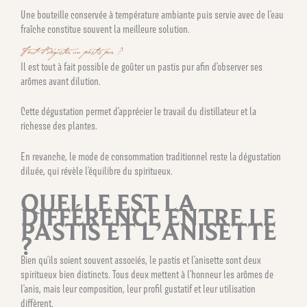
Une bouteille conservée à température ambiante puis servie avec de l’eau
fraîche constitue souvent la meilleure solution.
Faut-il déguster un pastis pur ?
Il est tout à fait possible de goûter un pastis pur afin d’observer ses
arômes avant dilution.
Cette dégustation permet d’apprécier le travail du distillateur et la
richesse des plantes.
En revanche, le mode de consommation traditionnel reste la dégustation
diluée, qui révèle l’équilibre du spiritueux.
QUELLE EST LA
DIFFÉRENCE ENTRE LE
PASTIS ET L’ANISETTE
?
Bien qu’ils soient souvent associés, le pastis et l’anisette sont deux
spiritueux bien distincts. Tous deux mettent à l’honneur les arômes de
l’anis, mais leur composition, leur profil gustatif et leur utilisation
diffèrent.