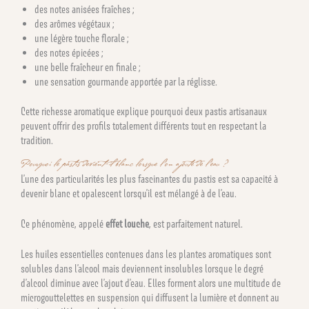
des notes anisées fraîches ;
des arômes végétaux ;
une légère touche florale ;
des notes épicées ;
une belle fraîcheur en finale ;
une sensation gourmande apportée par la réglisse.
Cette richesse aromatique explique pourquoi deux pastis artisanaux
peuvent offrir des profils totalement différents tout en respectant la
tradition.
Pourquoi le pastis devient-il blanc lorsque l’on ajoute de l’eau ?
L’une des particularités les plus fascinantes du pastis est sa capacité à
devenir blanc et opalescent lorsqu’il est mélangé à de l’eau.
Ce phénomène, appelé
effet louche
, est parfaitement naturel.
Les huiles essentielles contenues dans les plantes aromatiques sont
solubles dans l’alcool mais deviennent insolubles lorsque le degré
d’alcool diminue avec l’ajout d’eau. Elles forment alors une multitude de
microgouttelettes en suspension qui diffusent la lumière et donnent au