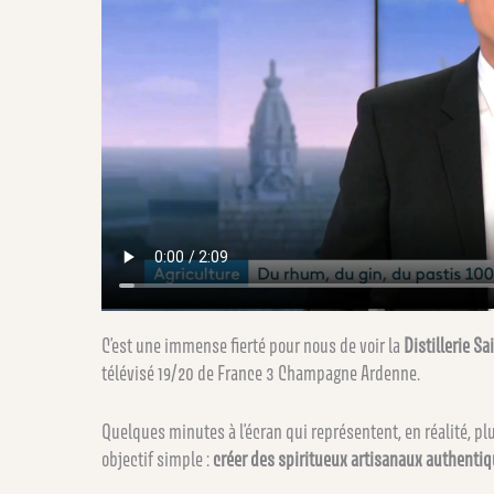
C’est une immense fierté pour nous de voir la
Distillerie Sa
télévisé 19/20 de France 3 Champagne Ardenne.
Quelques minutes à l’écran qui représentent, en réalité, pl
objectif simple :
créer des spiritueux artisanaux authenti