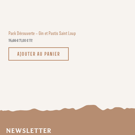
M
€
.
O
T
Pack Découverte – Gin et Pastis Saint Loup
I
75,00
€
71,00
€
TTC
O
AJOUTER AU PANIER
N
NEWSLETTER