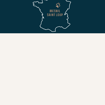
L'ABUS D'ALCOOL EST DANGEREUX POUR LA SANTÉ. À CONSOMMER AVEC
MODÉRATION. LA VENTE D'ALCOOL EST INTERDITE AUX MINEURS. L'ALCOOL
NE DOIT PAS ÊTRE CONSOMMÉ PAR LES FEMMES ENCEINTES.
© 2026 DISTILLERIE ARTISANALE SAINT LOUP -
MENTIONS LÉGALES
-
CONDITIONS GÉNÉRALES
DE VENTE
-
POLITIQUE DE CONFIDENTIALITÉ
- WEBDESIGN :
VINCH ATELIER