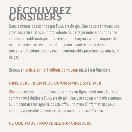
DÉCOUVREZ
GINSIDERS
la référence pour l’univers du Gin
Nous sommes passionnés par l’univers du gin. Que ce soit à travers nos
créations artisanales ou notre volonté de partager notre amour pour ce
spiritueux emblématique, nous cherchons toujours à nous inspirer des
meilleures ressources. Aujourd’hui, nous avons le plaisir de vous
présenter
Ginsiders
, un site web incontournable pour tous les amateurs
de gin.
Retrouver
l’article sur la distillerie Saint Loup
réalisé par Ginsiders.
GINSIDERS : BIEN PLUS QU’UN SIMPLE SITE WEB
Ginsiders
est bien plus qu’une plateforme en ligne : c’est une véritable
communauté dédiée à l’univers du gin. Que vous soyez un novice curieux
ou un connaisseur aguerri, ce site offre une mine d’informations pour
explorer, apprendre et savourer le gin sous toutes ses formes.
CE QUE VOUS TROUVEREZ SUR GINSIDERS